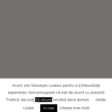
Acest site folosește cookies pentru a-ți îmbunătăți
experiența. Vom presupune că ești de acord cu această
Politică, dar poți
Să renunți
oricând dacă dorești.
Setări
cookie
Citește mai mult
Accept
Home
Recenzii cărti