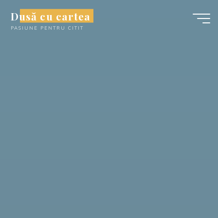
Skip
Dusă cu cartea
to
PASIUNE PENTRU CITIT
content