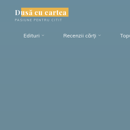
Skip
Dusă cu cartea
to
PASIUNE PENTRU CITIT
content
Edituri
Recenzii cărți
Topu