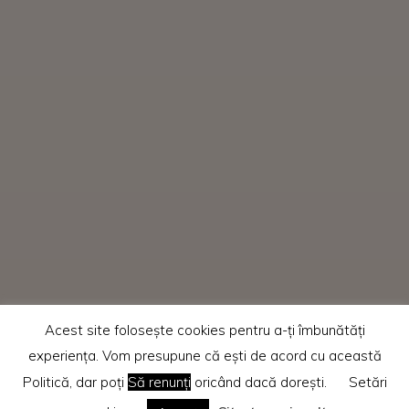
Acest site folosește cookies pentru a-ți îmbunătăți
experiența. Vom presupune că ești de acord cu această
Politică, dar poți
Să renunți
oricând dacă dorești.
Setări