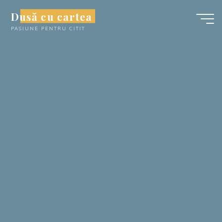
Skip
Dusă cu cartea
to
PASIUNE PENTRU CITIT
content