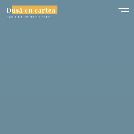
Skip
Dusă cu cartea
to
PASIUNE PENTRU CITIT
content