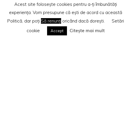
Acest site folosește cookies pentru a-ți îmbunătăți
experiența. Vom presupune că ești de acord cu această
Politică, dar poți
Să renunți
oricând dacă dorești.
Setări
cookie
Citește mai mult
Accept
Home
Recenzii cărti
Te rog citește
Politica privind cookie-urile
Search
Caută