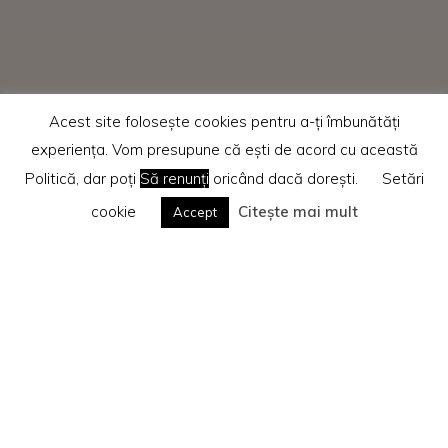
Acest site folosește cookies pentru a-ți îmbunătăți
experiența. Vom presupune că ești de acord cu această
Politică, dar poți
Să renunți
oricând dacă dorești.
Setări
cookie
Citește mai mult
Accept
Home
Te rog citește
Politica privind cookie-urile