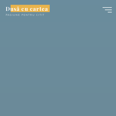
Skip
Dusă cu cartea
to
PASIUNE PENTRU CITIT
content