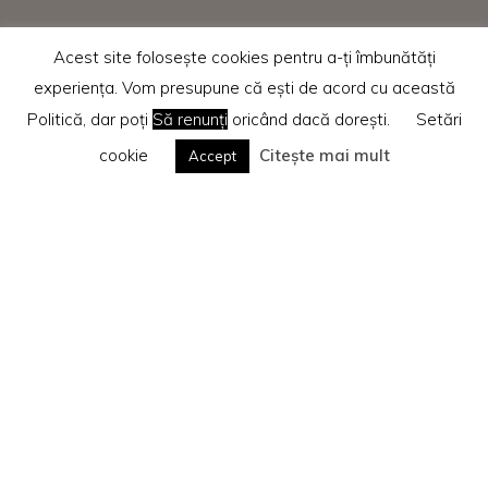
Acest site folosește cookies pentru a-ți îmbunătăți
experiența. Vom presupune că ești de acord cu această
Politică, dar poți
Să renunți
oricând dacă dorești.
Setări
cookie
Citește mai mult
Accept
Home
Recenzii cărti
Beletristică
Te rog citește
Politica privind cookie-urile
Search
Caută