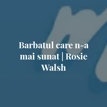
Barbatul care n-a
mai sunat | Rosie
Walsh