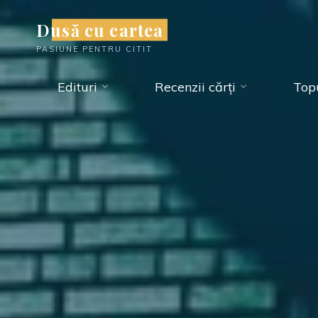
Skip
Dusă cu cartea
to
PASIUNE PENTRU CITIT
content
Edituri
Recenzii cărți
Topu