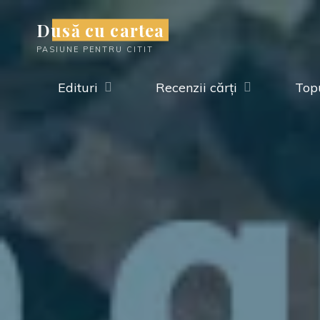
Skip
Dusă cu cartea
to
PASIUNE PENTRU CITIT
content
Edituri
Recenzii cărți
Topu