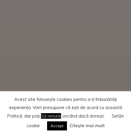
Acest site folosește cookies pentru a-ți îmbunătăți
experiența. Vom presupune că ești de acord cu această
Politică, dar poți
Să renunți
oricând dacă dorești.
Setări
cookie
Citește mai mult
Accept
Home
SuperBlog