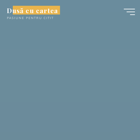
Skip
Dusă cu cartea
to
PASIUNE PENTRU CITIT
content