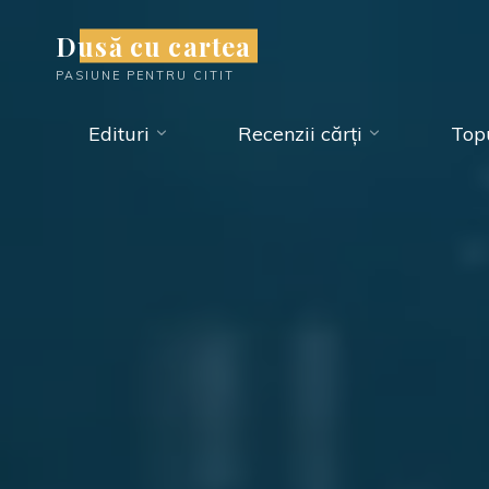
Skip
Dusă cu cartea
to
PASIUNE PENTRU CITIT
content
Edituri
Recenzii cărți
Topu