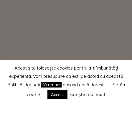
Acest site folosește cookies pentru a-ți îmbunătăți
experiența. Vom presupune că ești de acord cu această
Politică, dar poți
Să renunți
oricând dacă dorești.
Setări
cookie
Citește mai mult
Accept
Home
Recenzii cărti