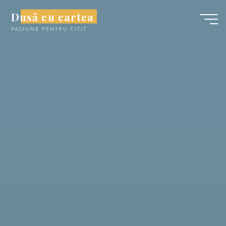
Skip
Dusă cu cartea
to
PASIUNE PENTRU CITIT
content