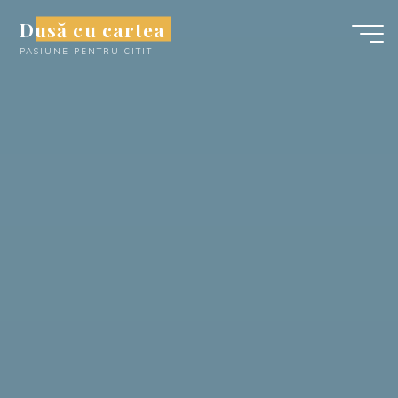
Skip
Dusă cu cartea
to
PASIUNE PENTRU CITIT
content