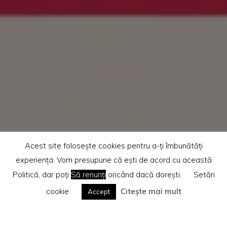
Acest site folosește cookies pentru a-ți îmbunătăți
experiența. Vom presupune că ești de acord cu această
Politică, dar poți
Să renunți
oricând dacă dorești.
Setări
cookie
Citește mai mult
Accept
Home
Recenzii cărti