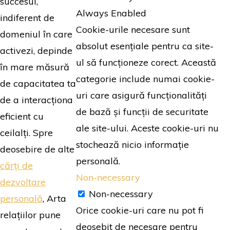
succesul,
Always Enabled
indiferent de
Cookie-urile necesare sunt
domeniul în care
absolut esențiale pentru ca site-
activezi, depinde
ul să funcționeze corect. Această
în mare măsură
categorie include numai cookie-
de capacitatea ta
uri care asigură funcționalități
de a interacționa
de bază și funcții de securitate
eficient cu
ale site-ului. Aceste cookie-uri nu
ceilalți. Spre
stochează nicio informație
deosebire de alte
personală.
cărți de
Non-necessary
dezvoltare
Non-necessary
personală
, Arta
Orice cookie-uri care nu pot fi
relațiilor pune
deosebit de necesare pentru