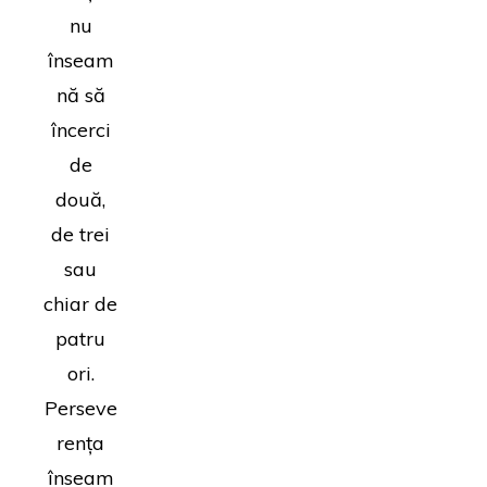
nu
înseam
nă să
încerci
de
două,
de trei
sau
chiar de
patru
ori.
Perseve
rența
înseam