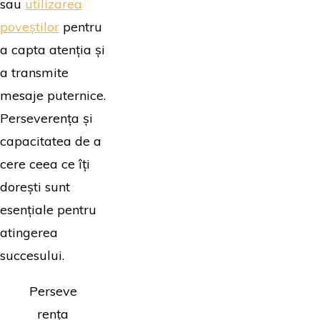
sau
utilizarea
poveștilor
pentru
a capta atenția și
a transmite
mesaje puternice.
Perseverența și
capacitatea de a
cere ceea ce îți
dorești sunt
esențiale pentru
atingerea
succesului.
Perseve
rența