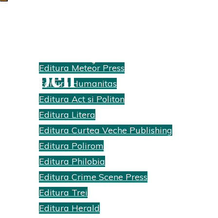
Arta relațiilor | Dave
Edituri
Editura Meteor Press
Kerpen
Editura Humanitas
Home
Editura Act si Politon
Recenzii cărti
Editura Litera
Arta relațiilor |
Editura Curtea Veche Publishing
Dave Kerpen
Editura Polirom
Editura Philobia
Editura Crime Scene Press
Editura Trei
Editura Herald