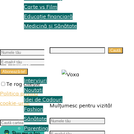
Carte vs Film
Educație financiară
Medicină și Sănătate
Topuri Cărti
Search
Caută
Diverse
Interviuri
Te rog citește
Noutati
Politica privind
Idei de Cadouri
cookie-urile
Mulțumesc pentru vizită!
Fashion
Sănătate
Search
Caută
Parenting