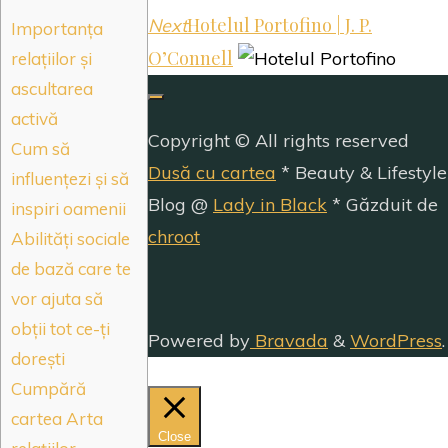
Hotelul Portofino | J. P.
Next
Importanța
O’Connell
relațiilor și
ascultarea
activă
Copyright © All rights reserved
Cum să
Dusă cu cartea
* Beauty & Lifestyle
influențezi și să
Blog @
Lady in Black
* Găzduit de
inspiri oamenii
chroot
Abilități sociale
de bază care te
vor ajuta să
obții tot ce-ți
Powered by
Bravada
&
WordPress
.
dorești
Cumpără
cartea Arta
Close