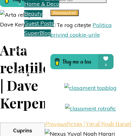
Home & Deco
Beauty
Guest Posts
Te rog citește
Politica
SuperBlog
privind cookie-urile
Arta
Hai să colaborăm
relațiilor
Despre mine
| Dave
Kerpen
Nexus | Yuval Noah Harari
Previous
Cuprins