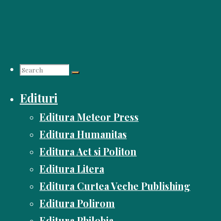
Skip
to
content
Search
Edituri
for:
Editura Meteor Press
Editura Humanitas
Editura Act si Politon
Editura Litera
Editura Curtea Veche Publishing
Editura Polirom
Editura Philobia