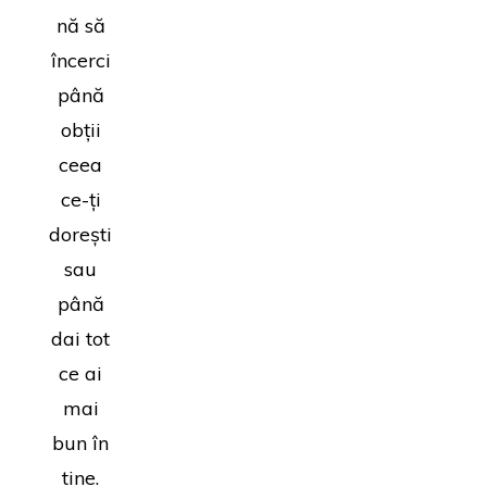
nă să
încerci
până
obții
ceea
ce-ți
dorești
sau
până
dai tot
ce ai
mai
bun în
tine.