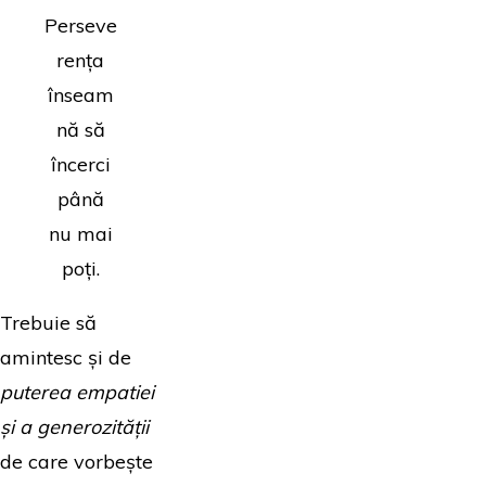
Perseve
rența
înseam
nă să
încerci
până
nu mai
poți.
Trebuie să
amintesc și de
puterea empatiei
și a generozității
de care vorbește