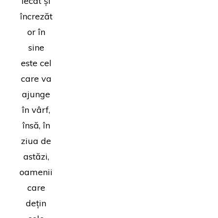
lecat și
încrezăt
or în
sine
este cel
care va
ajunge
în vârf,
însă, în
ziua de
astăzi,
oamenii
care
dețin