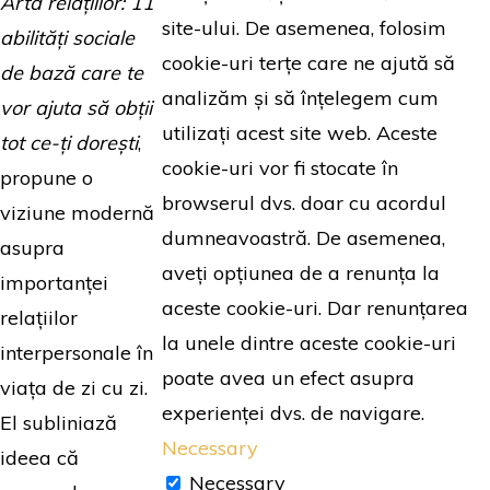
Arta relațiilor: 11
site-ului. De asemenea, folosim
abilități sociale
cookie-uri terțe care ne ajută să
de bază care te
analizăm și să înțelegem cum
vor ajuta să obții
utilizați acest site web. Aceste
tot ce-ți dorești
,
cookie-uri vor fi stocate în
propune o
browserul dvs. doar cu acordul
viziune modernă
dumneavoastră. De asemenea,
asupra
aveți opțiunea de a renunța la
importanței
aceste cookie-uri. Dar renunțarea
relațiilor
la unele dintre aceste cookie-uri
interpersonale în
poate avea un efect asupra
viața de zi cu zi.
experienței dvs. de navigare.
El subliniază
Necessary
ideea că
Necessary