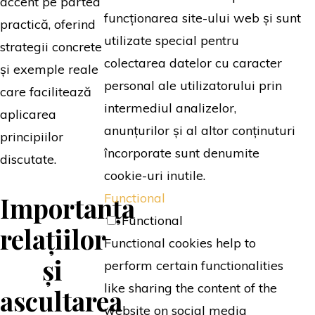
accent pe partea
funcționarea site-ului web și sunt
practică, oferind
utilizate special pentru
strategii concrete
colectarea datelor cu caracter
și exemple reale
personal ale utilizatorului prin
care facilitează
intermediul analizelor,
aplicarea
anunțurilor și al altor conținuturi
principiilor
încorporate sunt denumite
discutate.
cookie-uri inutile.
Functional
Importanța
Functional
relațiilor
Functional cookies help to
și
perform certain functionalities
like sharing the content of the
ascultarea
website on social media