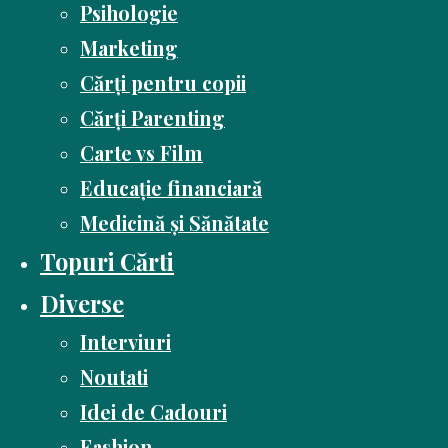
Psihologie
Marketing
Cărți pentru copii
Cărți Parenting
Carte vs Film
Educație financiară
Medicină și Sănătate
Topuri Cărti
Diverse
Interviuri
Noutati
Idei de Cadouri
Fashion