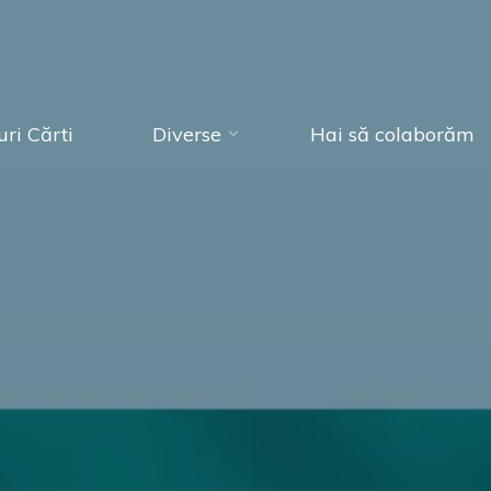
ri Cărti
Diverse
Hai să colaborăm