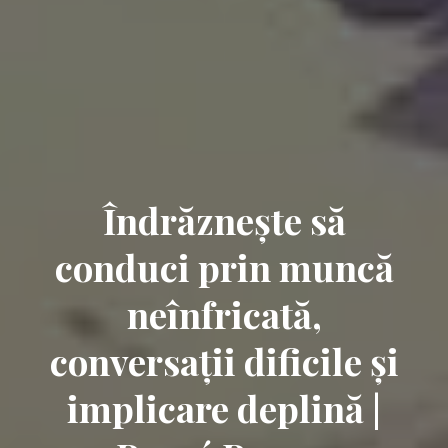
Îndrăznește să
conduci prin muncă
neînfricată,
conversații dificile și
implicare deplină |