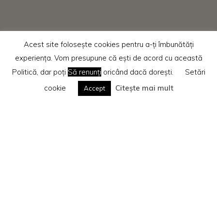
Acest site folosește cookies pentru a-ți îmbunătăți
experiența. Vom presupune că ești de acord cu această
Politică, dar poți
Să renunți
oricând dacă dorești.
Setări
cookie
Citește mai mult
Accept
Home
Recenzii cărti
Dezvoltare personală
Te rog citește
Politica privind cookie-urile