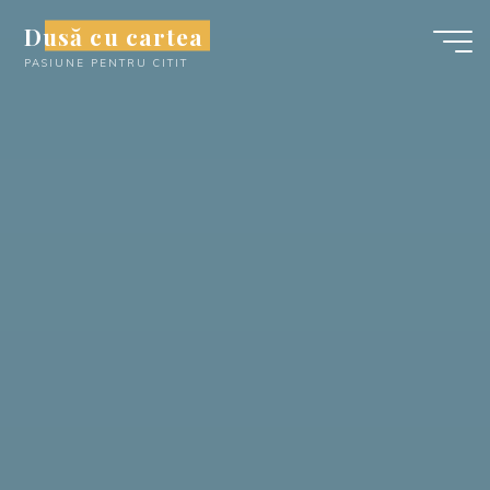
Skip
Dusă cu cartea
to
PASIUNE PENTRU CITIT
content