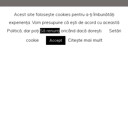
Acest site folosește cookies pentru a-ți îmbunătăți
experiența. Vom presupune că ești de acord cu această
Politică, dar poți
Să renunți
oricând dacă dorești.
Setări
cookie
Citește mai mult
Accept
Home
Recenzii cărti
Te rog citește
Politica privind cookie-urile
Search
Caută