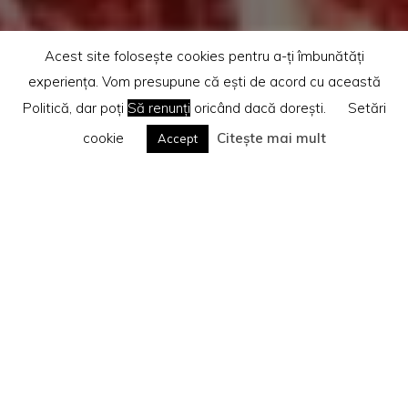
Acest site folosește cookies pentru a-ți îmbunătăți
experiența. Vom presupune că ești de acord cu această
Politică, dar poți
Să renunți
oricând dacă dorești.
Setări
cookie
Citește mai mult
Accept
Home
Recenzii cărti
Marketing
Te rog citește
Politica privind cookie-urile
Search