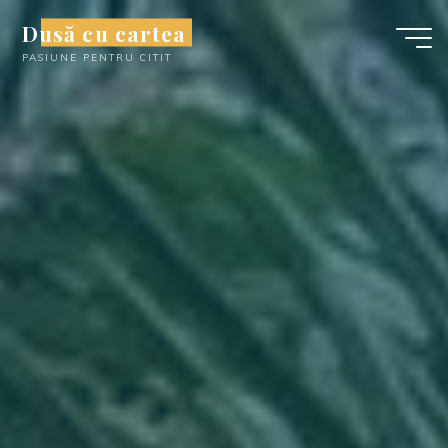
Skip
Dusă cu cartea
to
PASIUNE PENTRU CITIT
content