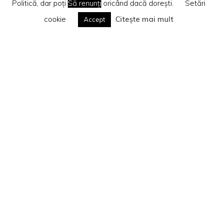
Politică, dar poți
Să renunți
oricând dacă dorești.
Setări
cookie
Citește mai mult
Accept
Home
Te rog citește
Politica privind cookie-urile
Search
Caută