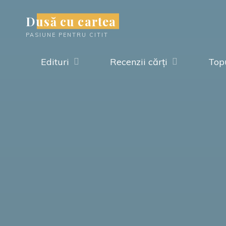
Skip
Dusă cu cartea
to
PASIUNE PENTRU CITIT
content
Edituri
Recenzii cărți
Topu