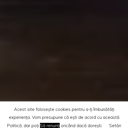
Acest site folosește cookies pentru a-ți îmbunătăți
experiența. Vom presupune că ești de acord cu această
Politică, dar poți
Să renunți
oricând dacă dorești.
Setări