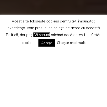
Acest site folosește cookies pentru a-ți îmbunătăți
experiența. Vom presupune că ești de acord cu această
Politică, dar poți
Să renunți
oricând dacă dorești.
Setări
cookie
Citește mai mult
Accept
Home
Te rog citește
Politica privind cookie-urile