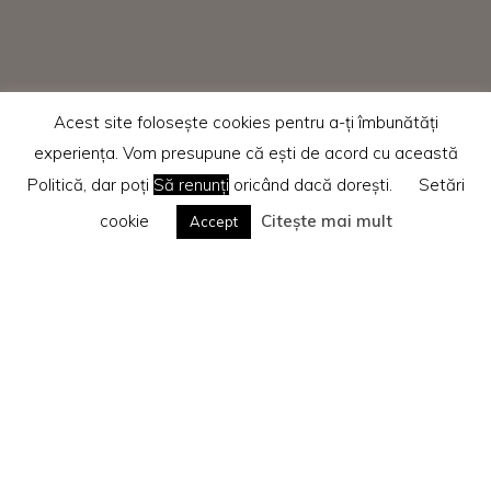
Acest site folosește cookies pentru a-ți îmbunătăți
experiența. Vom presupune că ești de acord cu această
Politică, dar poți
Să renunți
oricând dacă dorești.
Setări
cookie
Citește mai mult
Accept
Home
Recenzii cărti
Te rog citește
Politica privind cookie-urile