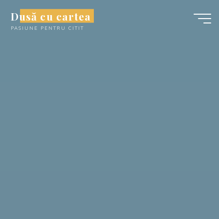
Skip
Dusă cu cartea
to
PASIUNE PENTRU CITIT
content