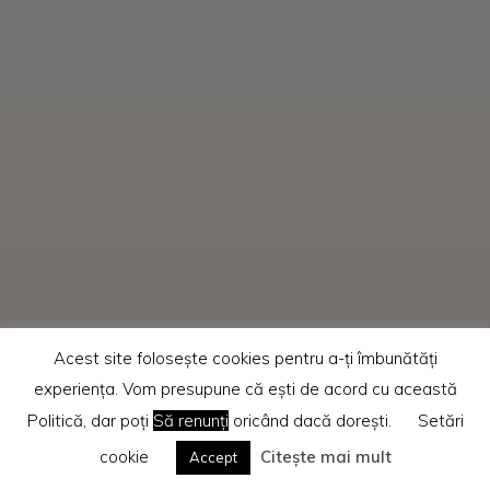
Acest site folosește cookies pentru a-ți îmbunătăți
experiența. Vom presupune că ești de acord cu această
Politică, dar poți
Să renunți
oricând dacă dorești.
Setări
cookie
Citește mai mult
Accept
Home
794438