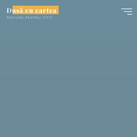
Skip
Dusă cu cartea
to
PASIUNE PENTRU CITIT
content