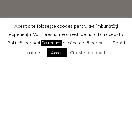
Acest site folosește cookies pentru a-ți îmbunătăți
experiența. Vom presupune că ești de acord cu această
Politică, dar poți
Să renunți
oricând dacă dorești.
Setări
cookie
Citește mai mult
Accept
Home
Recenzii cărti
Te rog citește
Politica privind cookie-urile