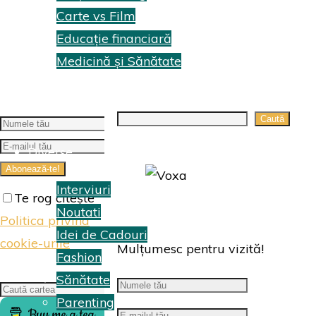
Carte vs Film
Educație financiară
Medicină și Sănătate
Topuri Cărti
Search
Caută
Diverse
Interviuri
Te rog citește
Noutati
Politica privind
Idei de Cadouri
cookie-urile
Mulțumesc pentru vizită!
Fashion
Sănătate
Search
Caută
Parenting