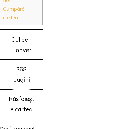
noi
Cumpără
cartea
Colleen
Hoover
368
pagini
Răsfoieșt
e cartea
Dacă romanul