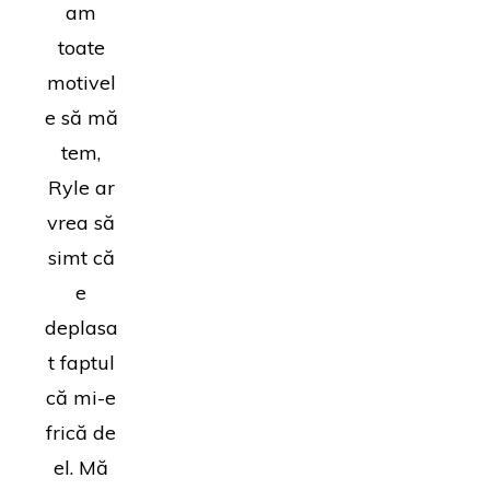
am
toate
motivel
e să mă
tem,
Ryle ar
vrea să
simt că
e
deplasa
t faptul
că mi-e
frică de
el. Mă