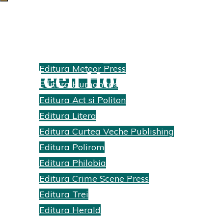
Totul începe cu noi |
Edituri
Editura Meteor Press
Colleen Hoover
Editura Humanitas
Home
Editura Act si Politon
Recenzii cărti
Editura Litera
Totul începe cu
Editura Curtea Veche Publishing
noi | Colleen
Editura Polirom
Hoover
Editura Philobia
Editura Crime Scene Press
Editura Trei
Editura Herald