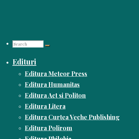
Skip
to
content
Search
Edituri
for:
Editura Meteor Press
Editura Humanitas
Editura Act si Politon
Editura Litera
Editura Curtea Veche Publishing
Editura Polirom
Editura Philobia