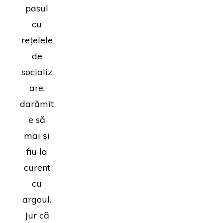
pasul
cu
rețelele
de
socializ
are,
darămit
e să
mai și
fiu la
curent
cu
argoul.
Jur că