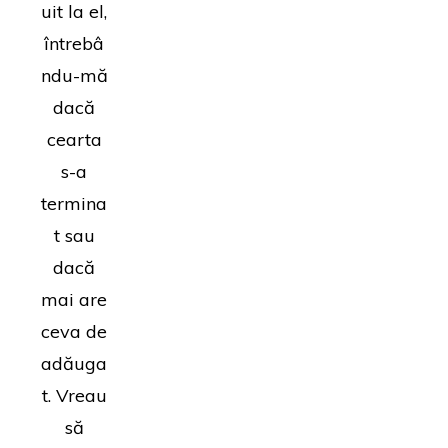
uit la el,
întrebâ
ndu-mă
dacă
cearta
s-a
termina
t sau
dacă
mai are
ceva de
adăuga
t. Vreau
să