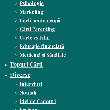
Psihologie
Marketing
Cărți pentru copii
Cărți Parenting
Carte vs Film
Educație financiară
Medicină și Sănătate
Topuri Cărti
Diverse
Interviuri
Noutati
Idei de Cadouri
Fashion