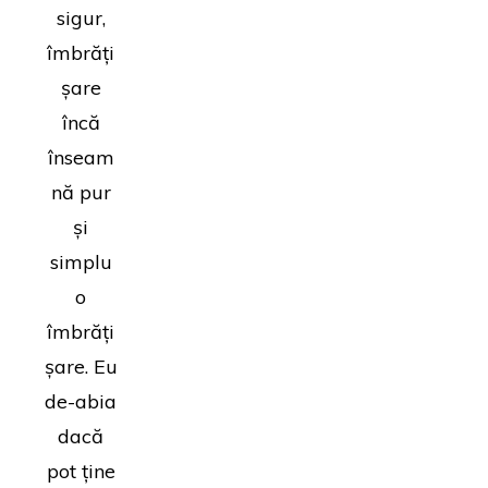
sigur,
îmbrăți
șare
încă
înseam
nă pur
și
simplu
o
îmbrăți
șare. Eu
de-abia
dacă
pot ține