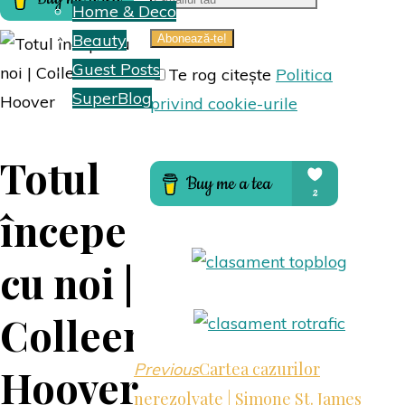
Home & Deco
Beauty
Guest Posts
Te rog citește
Politica
SuperBlog
privind cookie-urile
Hai să colaborăm
Totul
începe
Despre mine
cu noi |
Colleen
Cartea cazurilor
Previous
Hoover
nerezolvate | Simone St. James