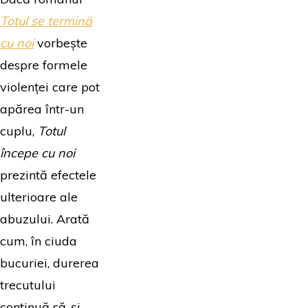
Totul se ter
m
ină
cu noi
vorbește
despre formele
violenței care pot
apărea într-un
cuplu,
Totul
începe cu noi
prezintă efectele
ulterioare ale
abuzului. Arată
cum, în ciuda
bucuriei, durerea
trecutului
continuă să-și