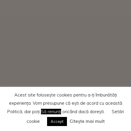
Acest site folosește cookies pentru a-ți îmbunătăți
experiența. Vom presupune că ești de acord cu această
Politică, dar poți
Să renunți
oricând dacă dorești.
Setări
cookie
Citește mai mult
Accept
Home
Recenzii cărti