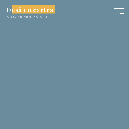
Skip
Dusă cu cartea
to
PASIUNE PENTRU CITIT
content