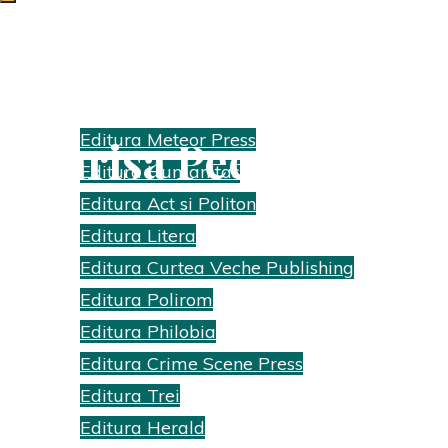
Ultimate Confidence
Edituri
Editura Meteor Press
| Marisa Peer
Editura Humanitas
Home
Editura Act si Politon
Recenzii cărti
Editura Litera
Ultimate
Editura Curtea Veche Publishing
Confidence |
Editura Polirom
Marisa Peer
Editura Philobia
Editura Crime Scene Press
Editura Trei
Editura Herald