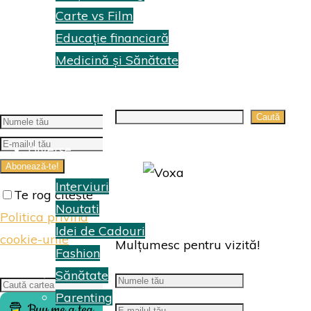
Carte vs Film
Educație financiară
Medicină și Sănătate
Topuri Cărti
Search
Caută
Diverse
Interviuri
Te rog citește
Noutati
Politica privind
Idei de Cadouri
cookie-urile
Mulțumesc pentru vizită!
Fashion
Sănătate
Search
Caută
Parenting