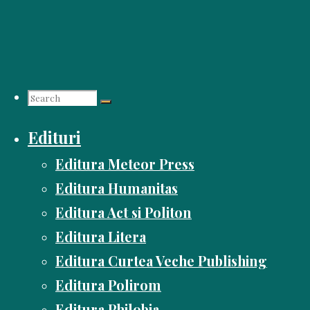
Skip
to
content
Search
Edituri
for:
Editura Meteor Press
Editura Humanitas
Editura Act si Politon
Editura Litera
Editura Curtea Veche Publishing
Editura Polirom
Editura Philobia