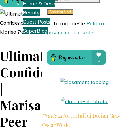
Home & Deco
Beauty
Guest Posts
Te rog citește
Politica
SuperBlog
privind cookie-urile
Hai să colaborăm
Ultimate
Confidence
Despre mine
|
Marisa
Portretul lui Dorian Gray |
Previous
Peer
Oscar Wilde