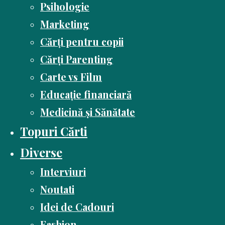
Psihologie
Marketing
Cărți pentru copii
Cărți Parenting
Carte vs Film
Educație financiară
Medicină și Sănătate
Topuri Cărti
Diverse
Interviuri
Noutati
Idei de Cadouri
Fashion