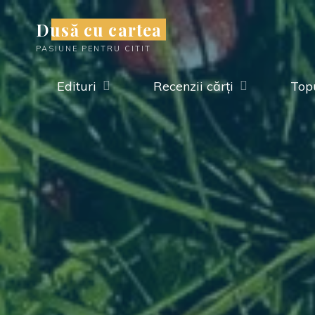
Skip
Dusă cu cartea
to
PASIUNE PENTRU CITIT
content
Edituri
Recenzii cărți
Topu