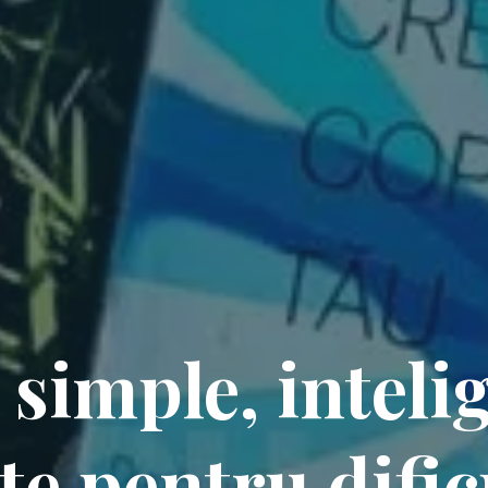
 simple, inteli
te pentru dific