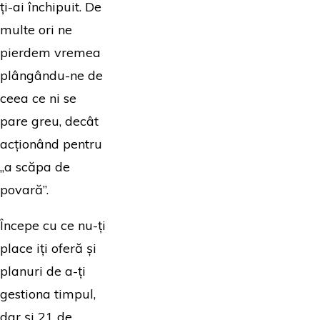
ți-ai închipuit. De
multe ori ne
pierdem vremea
plângându-ne de
ceea ce ni se
pare greu, decât
acționând pentru
„a scăpa de
povară”.
Începe cu ce nu-ți
place iți oferă și
planuri de a-ți
gestiona timpul,
dar și 21 de