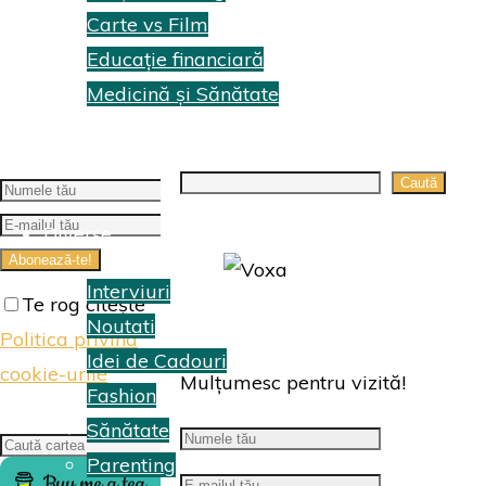
Carte vs Film
Educație financiară
Medicină și Sănătate
Topuri Cărti
Search
Caută
Diverse
Interviuri
Te rog citește
Noutati
Politica privind
Idei de Cadouri
cookie-urile
Mulțumesc pentru vizită!
Fashion
Sănătate
Search
Caută
Parenting