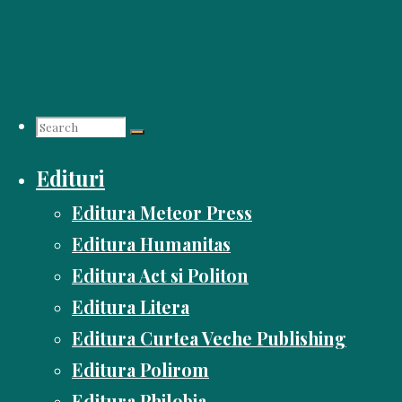
Skip
to
content
Search
Edituri
for:
Editura Meteor Press
Editura Humanitas
Editura Act si Politon
Editura Litera
Editura Curtea Veche Publishing
Editura Polirom
Editura Philobia