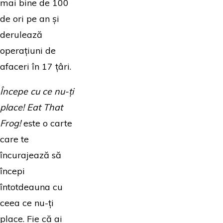
mai bine de 100
de ori pe an și
derulează
operațiuni de
afaceri în 17 țâri.
Începe cu ce nu-ți
place! Eat That
Frog!
este o carte
care te
încurajează să
începi
întotdeauna cu
ceea ce nu-ți
place. Fie că ai