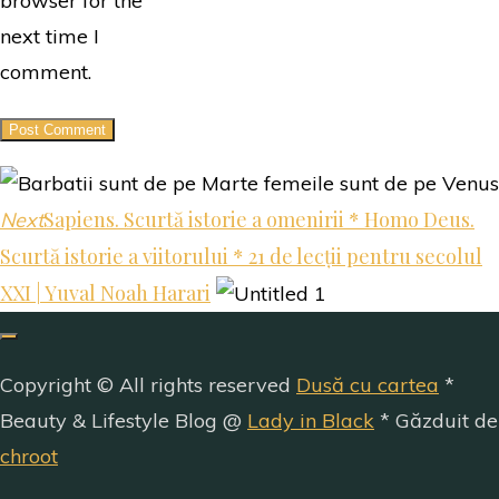
browser for the
next time I
comment.
Sapiens. Scurtă istorie a omenirii * Homo Deus.
Next
Scurtă istorie a viitorului * 21 de lecții pentru secolul
XXI | Yuval Noah Harari
Copyright © All rights reserved
Dusă cu cartea
*
Beauty & Lifestyle Blog @
Lady in Black
* Găzduit de
chroot