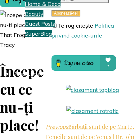
Home & Deco
Beauty
Guest Posts
Te rog citește
Politica
SuperBlog
privind cookie-urile
Hai să colaborăm
Începe
Despre mine
cu ce
nu-ți
place!
Bărbații sunt de pe Marte,
Previous
Femeile sunt de pe Venus | Dr. John