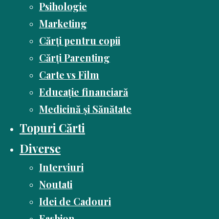
Psihologie
Marketing
Cărți pentru copii
Cărți Parenting
Carte vs Film
Educație financiară
Medicină și Sănătate
Topuri Cărti
Diverse
Interviuri
Noutati
Idei de Cadouri
Fashion