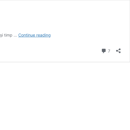
Radiografia
ași timp …
Continue reading
suferinței
și
Comment
7
a
vindecării
|
Denisa
Grigoraș