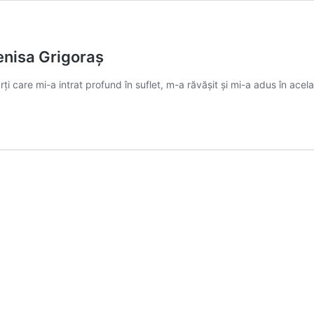
Denisa Grigoraș
i care mi-a intrat profund în suflet, m-a răvășit și mi-a adus în acel