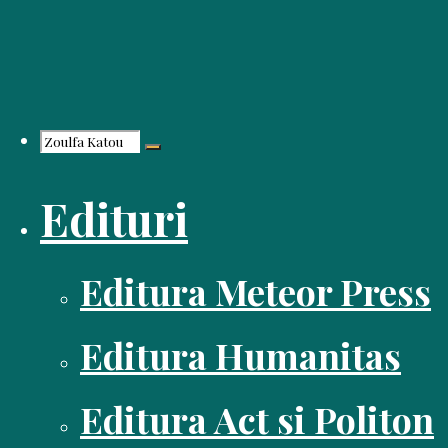
Skip
to
content
Search
Edituri
for:
Editura Meteor Press
Editura Humanitas
Editura Act si Politon