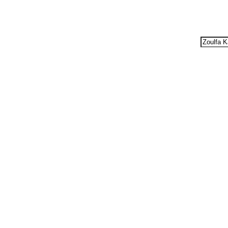
 for: Zoulfa K
Searc
for: