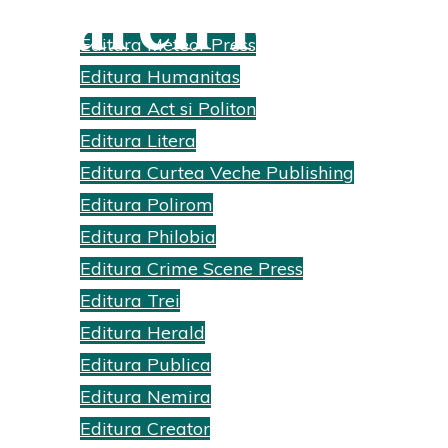
Search Results
Editura Meteor Press
Editura Humanitas
Home
Search results for "Zoulfa Katouh"
Editura Act si Politon
Editura Litera
Editura Curtea Veche Publishing
Editura Polirom
Editura Philobia
Editura Crime Scene Press
Editura Trei
Editura Herald
Editura Publica
Editura Nemira
Editura Creator