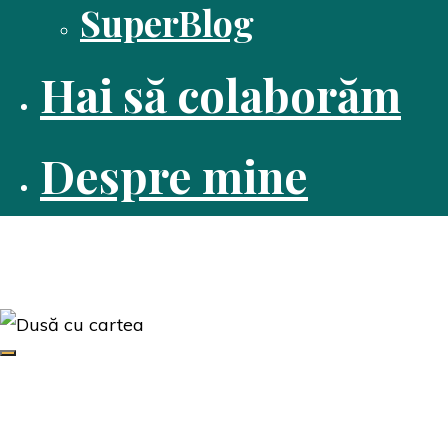
SuperBlog
Hai să colaborăm
Despre mine
Dusă cu cartea
Pasiune pentru citit
Edituri