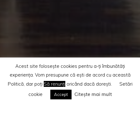
Acest site folosește cookies pentru a-ți îmbunătăți
experiența. Vom presupune că ești de acord cu această
Politică, dar poți
Să renunți
oricând dacă dorești.
Setări
cookie
Citește mai mult
Accept
Home