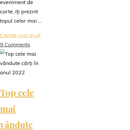
eveniment de
carte, iți prezint
topul celor mai …
"Cele
Citește mai mult
mai
9 Comments
vândute
cărți
Bookfest
2023"
Top cele
mai
vândute