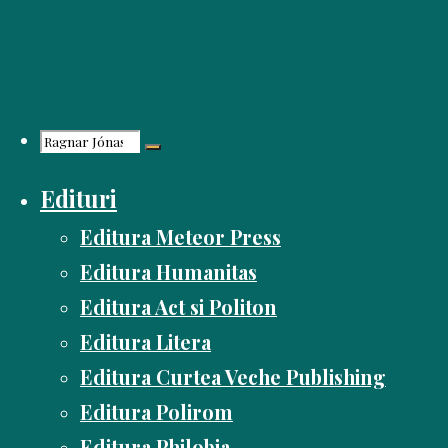
Skip
to
content
Search
Edituri
for:
Editura Meteor Press
Editura Humanitas
Editura Act si Politon
Editura Litera
Editura Curtea Veche Publishing
Editura Polirom
Editura Philobia