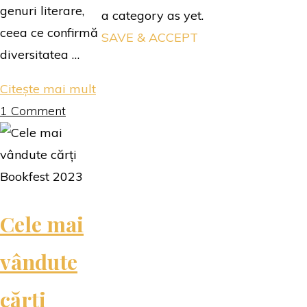
genuri literare,
a category as yet.
ceea ce confirmă
SAVE & ACCEPT
diversitatea …
"Top
Citește mai mult
Cărți
1 Comment
Bookfest
2024"
Cele mai
vândute
cărți