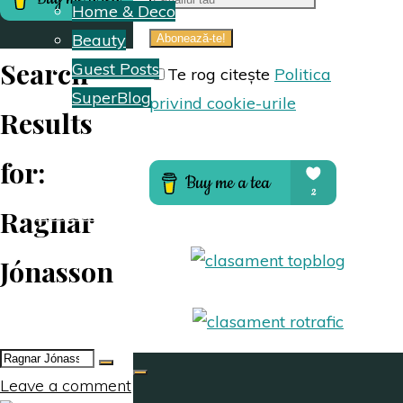
Home & Deco
Beauty
Search
Guest Posts
Te rog citește
Politica
SuperBlog
privind cookie-urile
Results
Hai să colaborăm
for:
Ragnar
Despre mine
Jónasson
Search
for:
Leave a comment