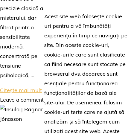
precizie clasică a
Acest site web folosește cookie-
misterului, dar
uri pentru a vă îmbunătăți
filtrat printr-o
experiența în timp ce navigați pe
sensibilitate
site. Din aceste cookie-uri,
modernă,
cookie-urile care sunt clasificate
concentrată pe
ca fiind necesare sunt stocate pe
tensiune
browserul dvs. deoarece sunt
psihologică, …
esențiale pentru funcționarea
"Orb
Citește mai mult
funcționalităților de bază ale
în
Leave a comment
site-ului. De asemenea, folosim
zăpadă
cookie-uri terțe care ne ajută să
|
analizăm și să înțelegem cum
Ragnar
utilizați acest site web. Aceste