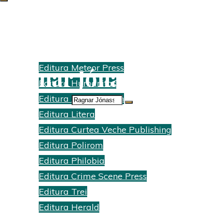
Search Results for:
Edituri
Editura Meteor Press
Ragnar Jónasson
Editura Humanitas
Home
Editura Act si Politon
Search
Search results for
Editura Litera
for:
"Ragnar
Editura Curtea Veche Publishing
Jónasson"
Editura Polirom
Editura Philobia
Editura Crime Scene Press
Editura Trei
Editura Herald