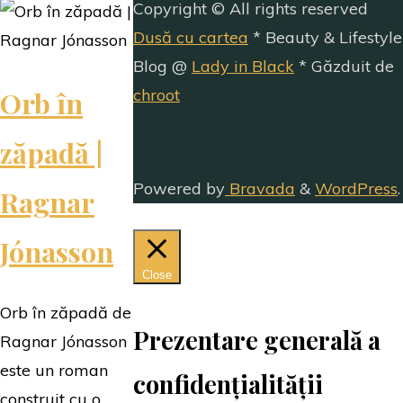
Copyright © All rights reserved
Dusă cu cartea
* Beauty & Lifestyle
Blog @
Lady in Black
* Găzduit de
Orb în
chroot
zăpadă |
Powered by
Bravada
&
WordPress
.
Ragnar
Jónasson
Close
Orb în zăpadă de
Prezentare generală a
Ragnar Jónasson
este un roman
confidențialității
construit cu o