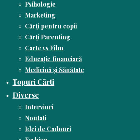
Psihologie
Marketing
Cărți pentru copii
Cărți Parenting
Carte vs Film
Educație financiară
Medicină și Sănătate
Topuri Cărti
Diverse
Interviuri
Noutati
Idei de Cadouri
Fashion