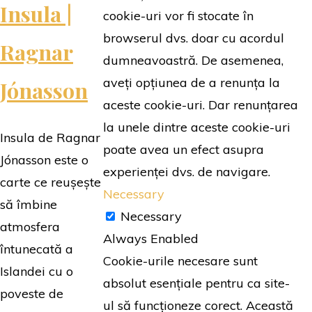
Insula |
Jónasson"
cookie-uri vor fi stocate în
browserul dvs. doar cu acordul
Ragnar
dumneavoastră. De asemenea,
aveți opțiunea de a renunța la
Jónasson
aceste cookie-uri. Dar renunțarea
la unele dintre aceste cookie-uri
Insula de Ragnar
poate avea un efect asupra
Jónasson este o
experienței dvs. de navigare.
carte ce reușește
Necessary
să îmbine
Necessary
atmosfera
Always Enabled
întunecată a
Cookie-urile necesare sunt
Islandei cu o
absolut esențiale pentru ca site-
poveste de
ul să funcționeze corect. Această