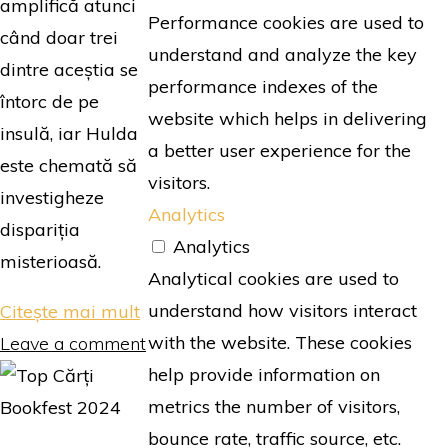
amplifică atunci
Performance cookies are used to
când doar trei
understand and analyze the key
dintre aceștia se
performance indexes of the
întorc de pe
website which helps in delivering
insulă, iar Hulda
a better user experience for the
este chemată să
visitors.
investigheze
Analytics
dispariția
Analytics
misterioasă.
Analytical cookies are used to
understand how visitors interact
"Insula
Citește mai mult
with the website. These cookies
|
Leave a comment
help provide information on
Ragnar
metrics the number of visitors,
Jónasson"
bounce rate, traffic source, etc.