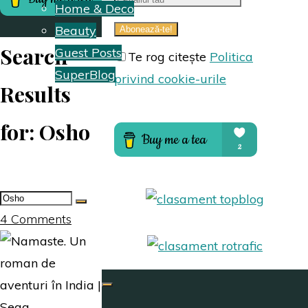
Home & Deco
Beauty
Search
Guest Posts
Te rog citește
Politica
SuperBlog
privind cookie-urile
Results
Hai să colaborăm
for:
Osho
Despre mine
Search
for:
4 Comments