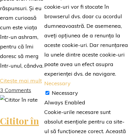
cookie-uri vor fi stocate în
răspunsuri. Și eu
browserul dvs. doar cu acordul
eram curioasă
dumneavoastră. De asemenea,
cum este viața
aveți opțiunea de a renunța la
într-un ashram,
aceste cookie-uri. Dar renunțarea
pentru că îmi
la unele dintre aceste cookie-uri
doresc să merg
poate avea un efect asupra
într-unul, cândva.
experienței dvs. de navigare.
"Namaste.
Citește mai mult
Necessary
Un
3 Comments
Necessary
roman
Always Enabled
de
Cookie-urile necesare sunt
Cititor în
aventuri
absolut esențiale pentru ca site-
în
ul să funcționeze corect. Această