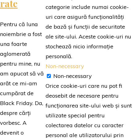
rate
India
categorie include numai cookie-
|
uri care asigură funcționalități
Sega"
Pentru că luna
de bază și funcții de securitate
noiembrie a fost
ale site-ului. Aceste cookie-uri nu
una foarte
stochează nicio informație
aglomerată
personală.
pentru mine, nu
Non-necessary
am apucat să vă
Non-necessary
arăt ce mi-am
Orice cookie-uri care nu pot fi
cumpărat de
deosebit de necesare pentru
Black Friday. Da,
funcționarea site-ului web și sunt
despre cărți
utilizate special pentru
vorbesc. A
colectarea datelor cu caracter
devenit o
personal ale utilizatorului prin