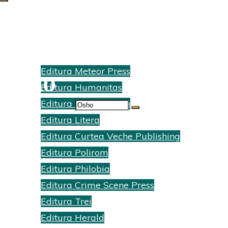
Search Results for:
Edituri
Editura Meteor Press
Osho
Editura Humanitas
Home
Editura Act si Politon
Search
Search results for
Editura Litera
for:
"Osho"
Editura Curtea Veche Publishing
Editura Polirom
Editura Philobia
Editura Crime Scene Press
Editura Trei
Editura Herald