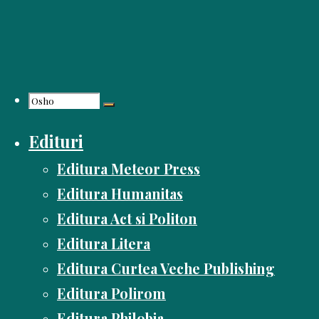
Skip
to
content
Search
Edituri
for:
Editura Meteor Press
Editura Humanitas
Editura Act si Politon
Editura Litera
Editura Curtea Veche Publishing
Editura Polirom
Editura Philobia