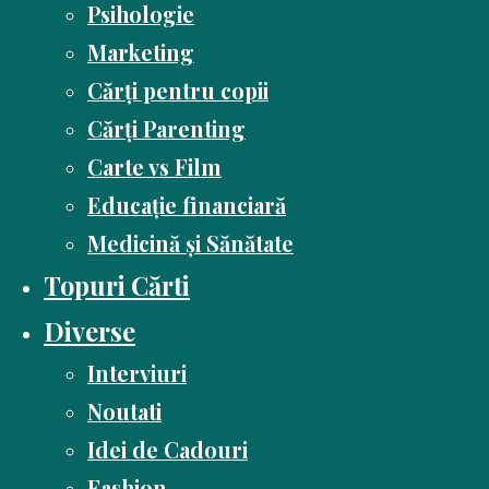
Psihologie
Marketing
Cărți pentru copii
Cărți Parenting
Carte vs Film
Educație financiară
Medicină și Sănătate
Topuri Cărti
Diverse
Interviuri
Noutati
Idei de Cadouri
Fashion