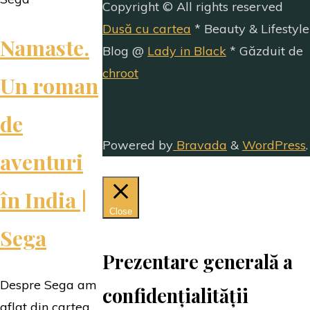
Copyright © All rights reserved
Dusă cu cartea
* Beauty & Lifestyle
Namaste.
Blog @
Lady in Black
* Găzduit de
chroot
Un roman
de
Powered by
Bravada
&
WordPress
.
aventuri
în India |
Close
Sega
Prezentare generală a
Despre Sega am
confidențialității
aflat din cartea