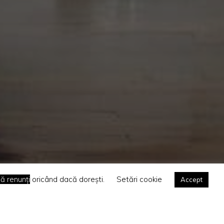
ă renunți
oricând dacă dorești.
Setări cookie
Accept