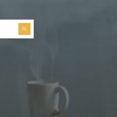
Search
for: