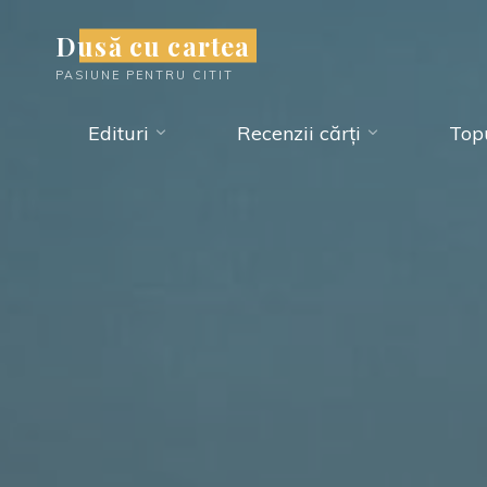
Skip
Dusă cu cartea
to
PASIUNE PENTRU CITIT
content
Edituri
Recenzii cărți
Topu