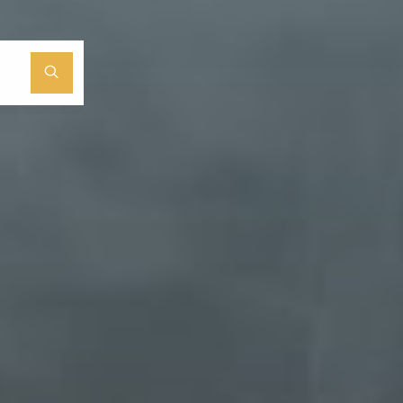
Search
for: