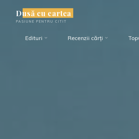
Skip
Dusă cu cartea
to
PASIUNE PENTRU CITIT
content
Edituri
Recenzii cărți
Topu