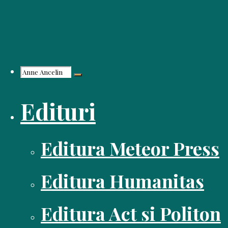
Skip
to
content
Search
Edituri
for:
Editura Meteor Press
Editura Humanitas
Editura Act si Politon