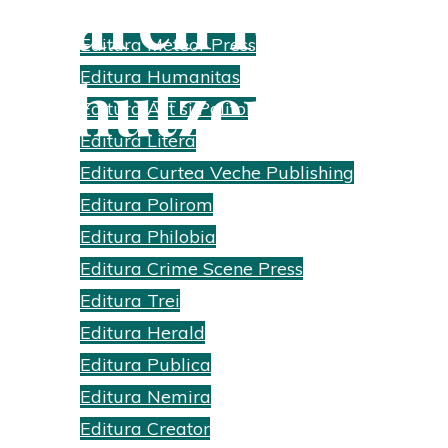
Search Results
Editura Meteor Press
Schutzenberg
Editura Humanitas
Editura Act si Politon
Editura Litera
Home
Search results for "Anne Ancelin Schutzenberger"
Editura Curtea Veche Publishing
Editura Polirom
Editura Philobia
Editura Crime Scene Press
Editura Trei
Editura Herald
Editura Publica
Editura Nemira
Editura Creator