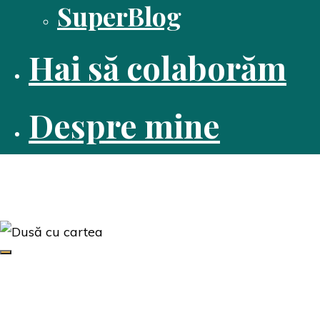
SuperBlog
Hai să colaborăm
Despre mine
Dusă cu cartea
Pasiune pentru citit
Edituri