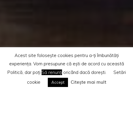
Acest site folosește cookies pentru a-ți îmbunătăți
experiența. Vom presupune că ești de acord cu această
Politică, dar poți
Să renunți
oricând dacă dorești.
Setări
cookie
Citește mai mult
Accept
Home