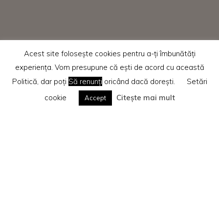
Acest site folosește cookies pentru a-ți îmbunătăți
experiența. Vom presupune că ești de acord cu această
Politică, dar poți
Să renunți
oricând dacă dorești.
Setări
cookie
Citește mai mult
Accept
Home
Recenzii cărti
Te rog citește
Politica privind cookie-urile