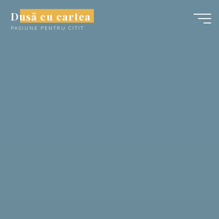
Skip
Dusă cu cartea
to
PASIUNE PENTRU CITIT
content