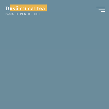
Skip
Dusă cu cartea
to
PASIUNE PENTRU CITIT
content