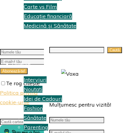
Carte vs Film
Educație financiară
Medicină și Sănătate
Topuri Cărti
Search
Caută
Diverse
Interviuri
Te rog citește
Noutati
Politica privind
Idei de Cadouri
cookie-urile
Mulțumesc pentru vizită!
Fashion
Sănătate
Search
Caută
Parenting