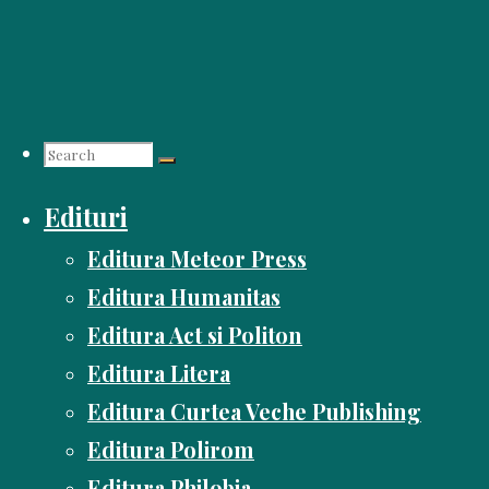
Skip
to
content
Search
Edituri
for:
Editura Meteor Press
Editura Humanitas
Editura Act si Politon
Editura Litera
Editura Curtea Veche Publishing
Editura Polirom
Editura Philobia