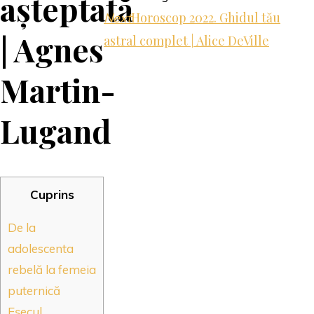
așteptată
Horoscop 2022. Ghidul tău
Next
| Agnes
astral complet | Alice DeVille
Martin-
Lugand
Cuprins
De la
adolescenta
rebelă la femeia
puternică
Eșecul