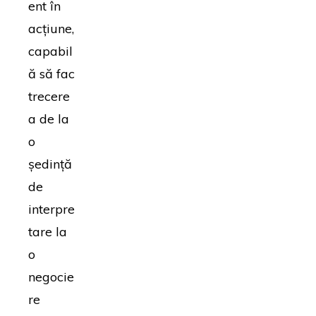
ent în
acțiune,
capabil
ă să fac
trecere
a de la
o
ședință
de
interpre
tare la
o
negocie
re