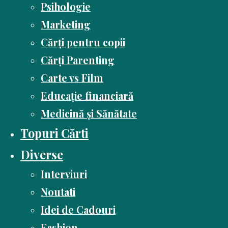
Psihologie
Marketing
Cărți pentru copii
Cărți Parenting
Carte vs Film
Educație financiară
Medicină și Sănătate
Topuri Cărti
Diverse
Interviuri
Noutati
Idei de Cadouri
Fashion