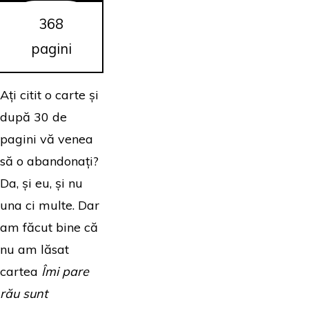
368
pagini
Ați citit o carte și
după 30 de
pagini vă venea
să o abandonați?
Da, și eu, și nu
una ci multe. Dar
am făcut bine că
nu am lăsat
cartea
Îmi pare
rău sunt