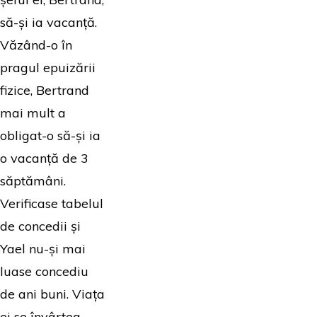
să-și ia vacanță.
Văzând-o în
pragul epuizării
fizice, Bertrand
mai mult a
obligat-o să-și ia
o vacanță de 3
săptămâni.
Verificase tabelul
de concedii și
Yael nu-și mai
luase concediu
de ani buni. Viața
ei se învârtea