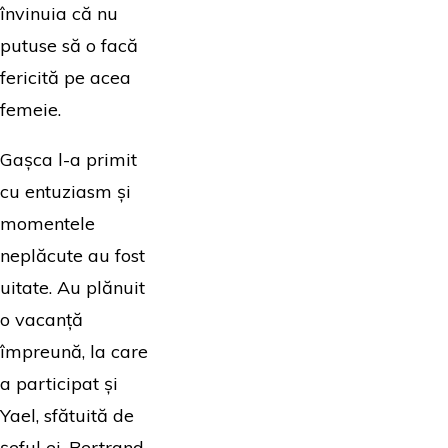
învinuia că nu
putuse să o facă
fericită pe acea
femeie.
Gașca l-a primit
cu entuziasm și
momentele
neplăcute au fost
uitate. Au plănuit
o vacanță
împreună, la care
a participat și
Yael, sfătuită de
șeful ei, Bertrand,