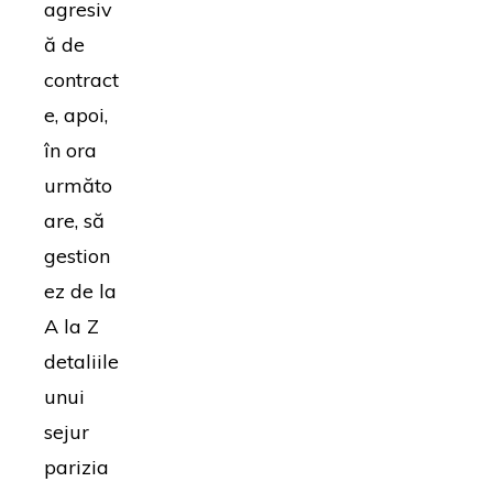
agresiv
ă de
contract
e, apoi,
în ora
următo
are, să
gestion
ez de la
A la Z
detaliile
unui
sejur
parizia