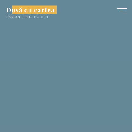
Skip
Dusă cu cartea
to
PASIUNE PENTRU CITIT
content