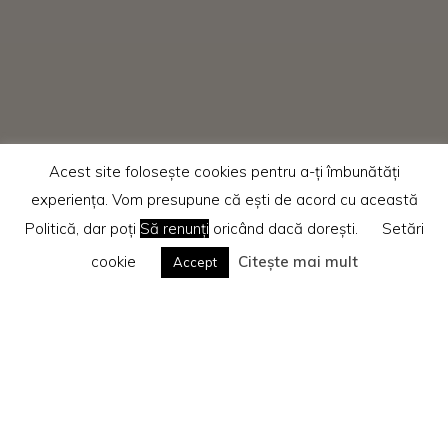
Acest site folosește cookies pentru a-ți îmbunătăți
experiența. Vom presupune că ești de acord cu această
Politică, dar poți
Să renunți
oricând dacă dorești.
Setări
cookie
Citește mai mult
Accept
Home
Recenzii cărti
Beletristică