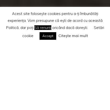
Acest site folosește cookies pentru a-ți îmbunătăți
experiența. Vom presupune că ești de acord cu această
Politică, dar poți
Să renunți
oricând dacă dorești.
Setări
cookie
Citește mai mult
Accept
Home
Recenzii cărti
Te rog citește
Politica privind cookie-urile
Search
Caută