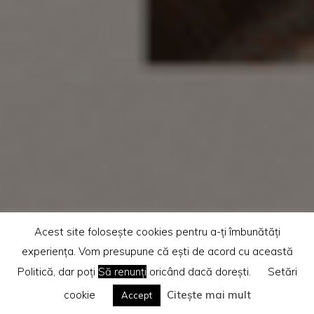
Acest site folosește cookies pentru a-ți îmbunătăți
experiența. Vom presupune că ești de acord cu această
Politică, dar poți
Să renunți
oricând dacă dorești.
Setări
cookie
Citește mai mult
Accept
Home
SuperBlog